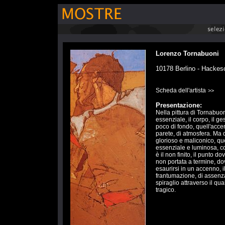
Lorenzo Tornabuoni
10178 Berlino - Hackes
Scheda dell'artista
>>
Presentazione:
Nella pittura di Tornabuo
essenziale, il corpo, il ge
poco di fondo, quell'accen
parete, di atmosfera. Ma
glorioso e maliconico, qu
essenziale e luminosa, c
è il non finito, il punto d
non portata a termine, d
esaurirsi in un accenno, i
frantumazione, di assenza
spiraglio attraverso il qual
tragico.