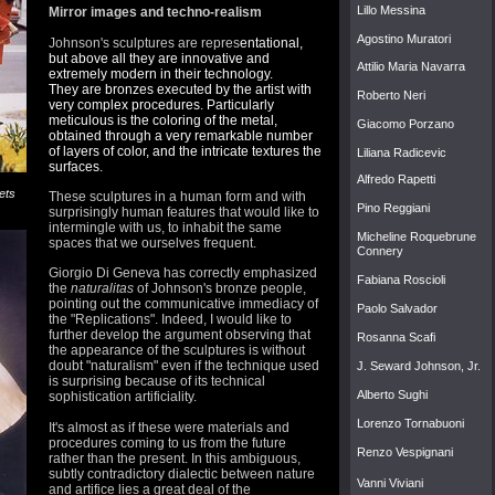
Lillo Messina
Mirror images and techno-realism
Agostino Murator
i
Johnson's sculptures are repres
entational,
but above all they are innovative and
Attilio Maria Navarra
extremely modern in their technology.
They are bronzes executed by the artist with
Roberto Neri
very complex procedures. Particularly
meticulous is the coloring of the metal,
Giacomo Porzano
obtained through a very remarkable number
of layers of color, and the intricate textures the
Lilian
a Radicevic
surfaces.
Alfredo Rapett
i
ets
These sculptures in a human form and with
Pino Reggiani
surprisingly human features that would like to
intermingle with us, to inhabit the same
Micheline Roquebrune
spaces that we ourselves frequent.
Connery
Giorgio Di Geneva has correctly emphasized
Fabiana Roscioli
t
he
naturalitas
of Johnson's bronze people,
pointing out the communicative immediacy of
Paolo Salvador
the "Replications".
Indeed, I would like to
further develop the argument observing that
Rosanna Scafi
the appearance of the sculptures is without
doubt "naturalism" even if the technique used
J. Seward Johnson, Jr.
is surprising because of its technical
Alberto Sughi
sophistication artificiality.
Lorenzo Tornabuoni
It's almost as if these were materials and
procedures coming to us from the future
Renzo Vespignani
rather than the present. In this ambiguous,
subtly contradictory dialectic between nature
Vanni Viviani
and artifice lies a great deal of the