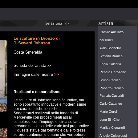
\\
Camilla Ancilotto
Le sculture in Bronzo di
bar+knell
J. Seward Johnson
Alain Bonnefoit
Costa Smeralda
Stefano Branca
Ennio Calabria
Scheda dell'artista
>>
Renato Carosone
Immagini dalle mostre
>>
Bruno Caruso
Roberto Caruso
Replicanti e tecnorealismo
Patrizia Castaldi
Le sculture di Johnson sono figurative, ma
Carlo Cattaneo
sono soprattutto innovative e modernissime
per caratteristiche tecniche.
Mario Ceroli
Sono bronzi realizzati nella fonderia di
Mercerville con procedimenti assai
Long Bin Chen
complessi, con l'impiego di circa settanta
persone nel corso delle varie fasi preparative.
Marlisa Ciccarelli
... queste statue dal formato e dalle foltezze
sorprendentemente umane che vorrebbero
Angelo Colagrossi