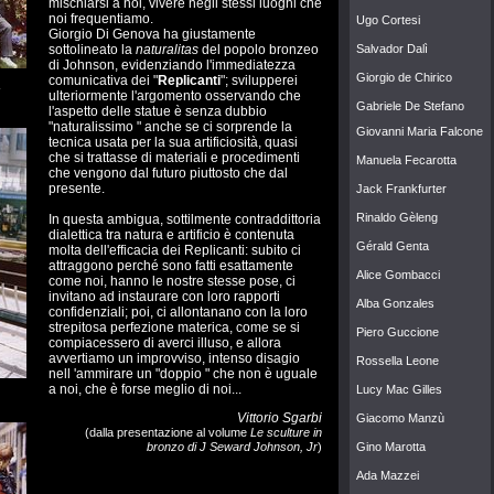
mischiarsi a noi, vivere negli stessi luoghi che
noi frequentiamo.
Ugo Cortesi
Giorgio Di Genova ha giustamente
Salvador Dalì
sottolineato la
naturalitas
del popolo bronzeo
di Johnson, evidenziando l'immediatezza
Giorgio de Chirico
comunicativa dei "
Replicanti
"; svilupperei
s
ulteriormente l'argomento osservando che
Gabriele De Stefano
l'aspetto delle statue è senza dubbio
"naturalissimo " anche se ci sorprende la
Giovanni Maria Falcone
tecnica usata per la sua artificiosità, quasi
che si trattasse di materiali e procedimenti
Manuela Fecarotta
che vengono dal futuro piuttosto che dal
presente.
Jack Frankfurter
Rinaldo Gèleng
In questa ambigua, sottilmente contraddittoria
dialettica tra natura e artificio è contenuta
Gérald Genta
molta dell'efficacia dei Replicanti: subito ci
attraggono perché sono fatti esattamente
Alice Gombacci
come noi, hanno le nostre stesse pose, ci
invitano ad instaurare con loro rapporti
Alba Gonz
ales
confidenziali; poi, ci allontanano con la loro
strepitosa perfezione materica, come se si
Piero Guccione
compiacessero di averci illuso, e allora
avvertiamo un improvviso, intenso disagio
Rossella Leone
nell 'ammirare un "doppio " che non è uguale
a noi, che è forse meglio di noi...
Lucy Mac Gilles
Vittorio Sgarbi
Giacomo Manz
ù
(dalla presentazione al volume
Le sculture in
bronzo di J Seward Johnson, Jr
)
Gino Marotta
Ada Mazzei