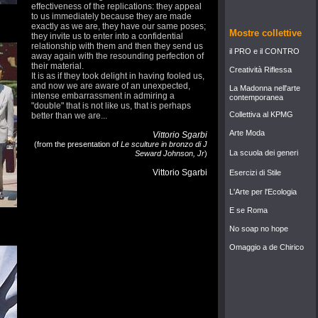
effectiveness of the replications: they appeal
to us immediately because they are made
exactly as we are, they have our same poses;
Mostre collettive
they invite us to enter into a confidential
relationship with them and then they send us
il PRO e il CONTRO
away again with the resounding perfection of
their material.
Creatività Riflessa
It is as if they took delight in having fooled us,
and now we are aware of an unexpected,
La Madonna nell'arte
intense embarrassment in admiring a
contemporanea
"double" that is not like us, that is perhaps
Collettiva al KPMG
better than we are...
Arte Moda
Vittorio Sgarbi
(from the presentation of
Le sculture in bronzo di J
La scuola dei generi
Seward Johnson, Jr
)
Vittorio Sgarbi
Esercizi di Stile
L'Arte per l'Ecologia
E se Roma
No soap no hope
Omaggio a de Chirico