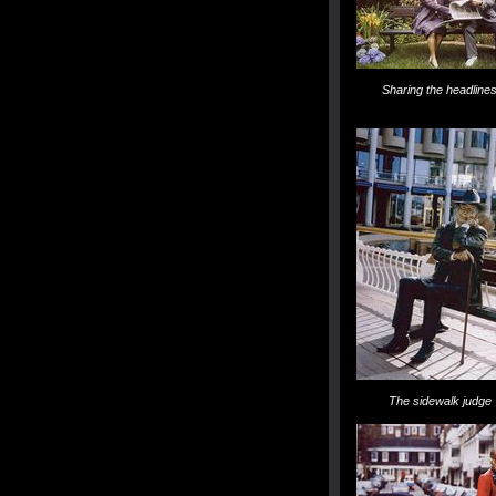
Sharing the headline
The sidewalk judge