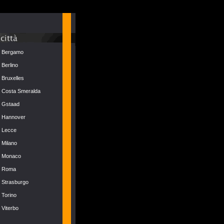
Bergamo
Berlino
Bruxelles
Costa Smeralda
Gstaad
Hannover
Lecce
Milano
Monaco
Roma
Strasburgo
Torino
Viterbo