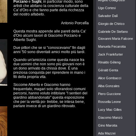
Porzano
e
Sughi
, in particolar modo, sono
artisti che abitano la coscienza culturale della
Ugo Cortesi
Ca' d'Oro e che fanno parte della ricchezza
del nostro alfabeto.
Salvador Dalì
orcella
Antonio P
Giorgio de Chirico
Questa mostra appende alle pareti della Ca'
Gabriele De Stefano
d'Oro alcuni lavori di Giacomo Porzano e
Giovanni Maria Falcone
Alberto Sughi.
Manuela Fecarotta
Due pittori che se si "conoscevano" fin dagli
anni '50 sono diventati amici molto più tardi.
Jack Frankfurter
Quando un'amicizia come questa nasce tra
Rinaldo Gèleng
due uomini che non sono più giovani non è
un dono arrivato da chissà dove. È una
Gérald Genta
preziosa conquista per riprendere in mano i
fili della propria vita.
Alice Gombacci
Siccome Alberto e Giacomo hanno
Alba Gonz
ales
frequentato, magari solo sfiorandosi comuni
percorsi, hanno voluto intitolare "
I sentieri del
Piero Guccione
giardino abbandonato
" questa esposizione
che per la verità po- trebbe, se intesa bene,
Rossella Leone
parlare invece di un giardino ritrovato.
Lucy Mac Gilles
Giacomo Manz
ù
Gino Marotta
Ada Mazzei