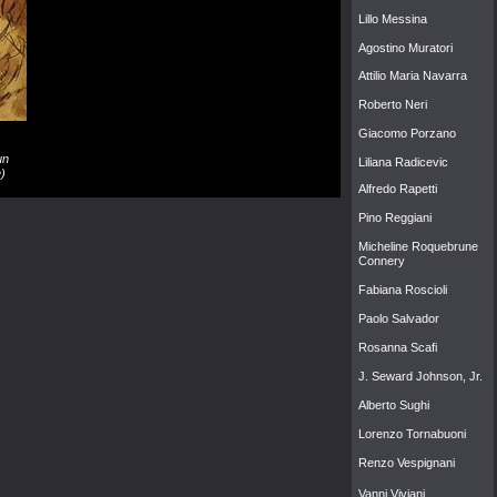
Lillo Messina
Agostino Murator
i
Attilio Maria Navarra
Roberto Neri
Giacomo Porzano
un
Lilian
a Radicevic
)
Alfredo Rapett
i
Pino Reggiani
Micheline Roquebrune
Connery
Fabiana Roscioli
Paolo Salvador
Rosanna Scafi
J. Seward Johnson, Jr.
Alberto Sughi
Lorenzo Tornabuoni
Renzo Vespignani
Vanni Viviani