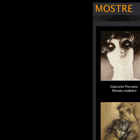
Giacomo Porzano
Ritratto muliebre