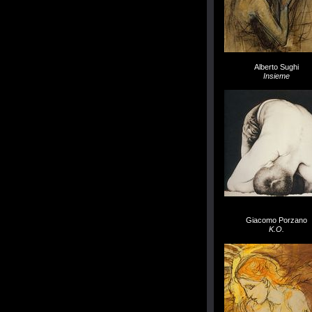
Alberto Sughi
Insieme
Giacomo Porzano
K.O.