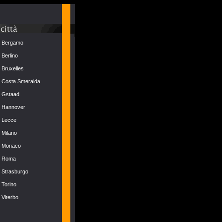
Bergamo
Berlino
Bruxelles
Costa Smeralda
Gstaad
Hannover
Lecce
Milano
Monaco
Roma
Strasburgo
Torino
Viterbo