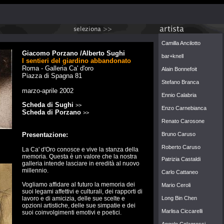
Camilla Ancilotto
Giacomo Porzano /Alberto Sughi
bar+knell
I sentieri del giardino abbandonato
Roma - Galleria Ca' d'oro
Alain Bonnefoit
Piazza di Spagna 81
Stefano Branca
marzo-aprile 2002
Ennio Calabria
Scheda di Sughi
>>
Enzo Carnebianca
Scheda di Porzano
>>
Renato Carosone
Bruno Caruso
Presentazione:
Roberto Caruso
La Ca' d'Oro conosce e vive la stanza della
memoria. Questa è un valore che la nostra
Patrizia Castaldi
galleria intende lasciare in eredità al nuovo
millennio.
Carlo Cattaneo
Vogliamo affidare al futuro la memoria dei
Mario Ceroli
suoi legami affettivi e culturali, dei rapporti di
Long Bin Chen
lavoro e di amicizia, delle sue scelte e
opzioni artistiche, delle sue simpatie e dei
Marlisa Ciccarelli
suoi coinvolgimenti emotivi e poetici.
Angelo Colagrossi