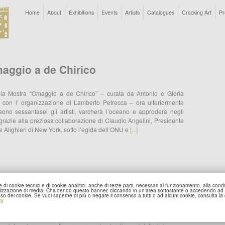
Home
About
Exhibitions
Events
Artists
Catalogues
Cracking Art
Pr
aggio a de Chirico
la Mostra “Omaggio a de Chirico” – curata da Antonio e Gloria
e con l’ organizzazione di Lamberto Petrecca – ora ulteriormente
sono sessantasei gli artisti, varcherà l’oceano e approderà negli
i grazie alla preziosa collaborazione di Claudio Angelini, Presidente
e Alighieri di New York, sotto l’egida dell’ONU e
[...]
 di cookie tecnici e di cookie analitici, anche di terze parti, necessari al funzionamento, alla condi
ugno 2009, la Galleria Cà d’Oro, mette in mostra le opere di
alizzazione di media. Chiudendo questo banner, cliccando in un'area sottostante o accedendo ad 
’uso dei cookie. Se vuoi saperne di più o negare il consenso a tutti o ad alcuni cookie, consulta la
 Amato, PG Slis e Manuel De Francesch, in occasione della mostra
cy
 Maschere”. La figura dell’uomo e la natura sono i due temi
sti della mostra: le tele dell’artista romana Antonella Amato