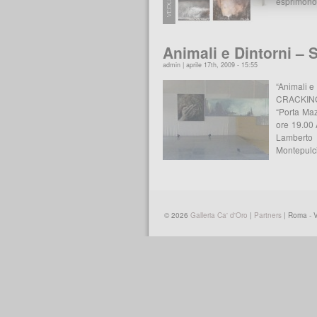
esprimono 
Animali e Dintorni – 
admin | aprile 17th, 2009 - 15:55
“Animali 
CRACKIN
“Porta Maz
ore 19.00 
Lamberto 
Montepul
© 2026
Galleria Ca' d'Oro
|
Partners
| Roma - 