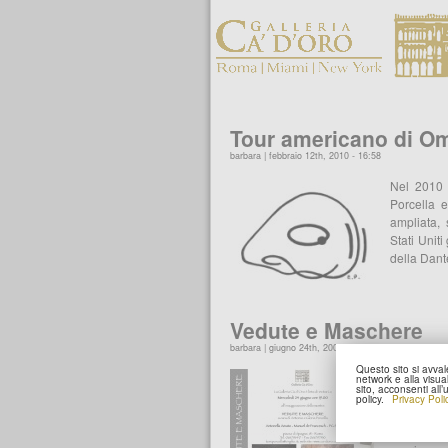
Tour americano di Om
barbara | febbraio 12th, 2010 - 16:58
Nel 2010 
Porcella 
ampliata, 
Stati Unit
della Dant
Vedute e Maschere
barbara | giugno 24th, 2009 - 15:18
Questo sito si avvale
Dal 24 Gi
network e alla visu
sito, acconsenti all
Antonella
policy.
Privacy Poli
“Vedute e
protagoni