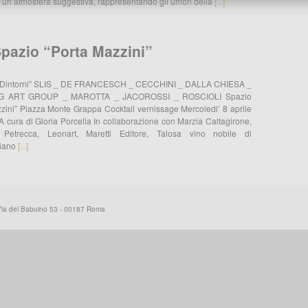
un’atmosfera suggestiva, rappresentando gli umori della
[...]
Spazio “Porta Mazzini”
e Dintorni” SLIS _ DE FRANCESCH _ CECCHINI _ DALLA CHIESA _
G ART GROUP _ MAROTTA _ JACOROSSI _ ROSCIOLI Spazio
zini” Piazza Monte Grappa Cocktail vernissage Mercoledi’ 8 aprile
A cura di Gloria Porcella In collaborazione con Marzia Caltagirone,
Petrecca, Leonart, Maretti Editore, Talosa vino nobile di
ciano
[...]
Via del Babuino 53 - 00187 Roma