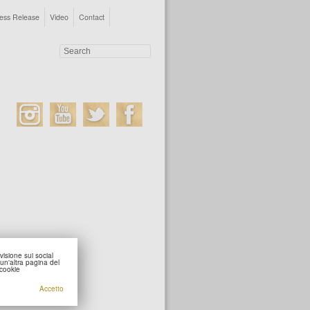
ess Release
Video
Contact
visione sui social
un'altra pagina del
 cookie
Accetto