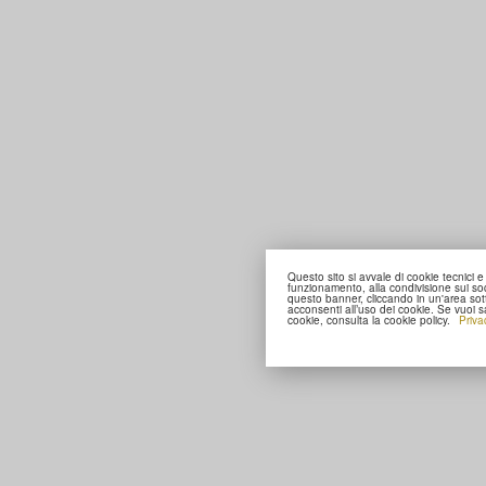
Questo sito si avvale di cookie tecnici e 
funzionamento, alla condivisione sui so
questo banner, cliccando in un'area sot
acconsenti all’uso dei cookie. Se vuoi s
cookie, consulta la cookie policy.
Priva